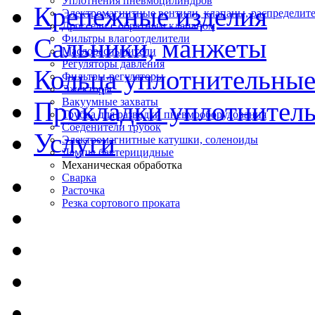
Уплотнения пневмоцилиндров
Крепежные изделия
Электромагнитные вентили, клапаны, распределит
Дроссели с обратным клапаном
Фильтры влагоотделители
Сальники, манжеты
Маслораспылители
Регуляторы давления
Кольца уплотнительны
Фильтры-регуляторы
Эжекторы
Вакуумные захваты
Прокладки уплотнител
Трубка для разводки пневмооборудования
Соеденители трубок
Услуги
Электромагнитные катушки, соленоиды
Лампы бактерицидные
Механическая обработка
Сварка
Расточка
Резка сортового проката