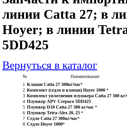
линии Catta 27; в л
Hoyer; в линии Tetr
5DD425
Вернуться в каталог
№
Наименование
1
Клапан Catta 27 300кг/час
*
2
Комплект (седло и клапан) Hayer 1000
*
3
Комплект уплотнения плунжера Catta 27 300 кг/
4
Плунжер APV Crepaco 5DD425
5
Плунжер D18 Catta 27 300 кг/час
*
6
Плунжер Tetra-Alex 20, 25
*
7
Седло Catta 27 300кг/час
*
8
Седло Hoyer 1000
*